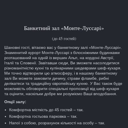
Банкетний зал «Монте-Луссарі»
(до 45 гостей)
Шановні гості, вітаємо вас у банкетному залі «Монте-Луссарі».
Знаменитий курорт Монте-Луссарі з білосніжними будинками
розташований на одній із вершин Альп, на кордоні Австрії,
Італії та Словенії. Завітавши сюди, Ви зможете насолодитися
різноманітністю кухні та кулінарними шедеврами шеф-кухаря.
Ми точно відтворили цю атмосферу, і в нашому банкетному
залі Ви можете замовити дичину, страви фламбе, рибні
делікатеси та традиційну європейську кухню. У Вас також буде
можливість обговорити спеціальні пропозиції від шеф-кухаря
та оцінити, наскільки добре ми розуміємо Ваші вподобання.
Опції залу:
Комфортна місткість до 45 гостей – так.
Комфортна гостьова парковка – так.
Напої з собою, розрахунок кількості на особу – так.