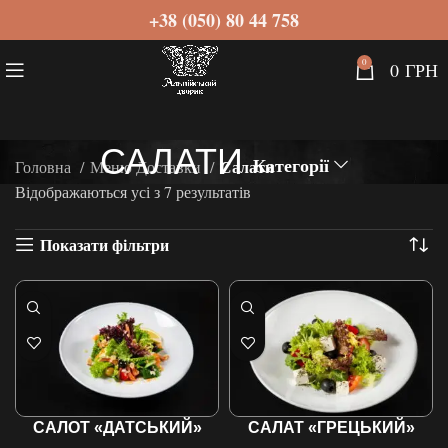
+38 (050) 80 44 758
0
0
ГРН
САЛАТИ
Категорії
Салати
Головна
Меню Доставки
Відображаються усі з 7 результатів
Показати фільтри
САЛОТ «ДАТСЬКИЙ»
САЛАТ «ГРЕЦЬКИЙ»