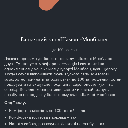
Банкетний зал «Шамоні-Монблан»
(до 100 гостей)
Ласкаво просимо до банкетного залу «Шамоні-Монблан»,
друзі! Тут панує атмосфера веселощів і свята, як і на
однойменному альпійському курорті Монблан, куди щороку
з’їжджаються відпочивати люди з усього світу. Ми готові
комфортно прийняти та розмістити до 100 запрошених гостей і
подарувати їм вишукане поєднання європейської кухні та
сервісу. Весілля, корпоративне свято чи ювілей стануть
незабутньою подією у банкетному залі «Шамоні-Монблан».
Опції залу:
Комфортна місткість до 100 гостей – так.
Комфортна гостьова парковка – так.
Напої з собою, розрахунок кількості на особу – так.