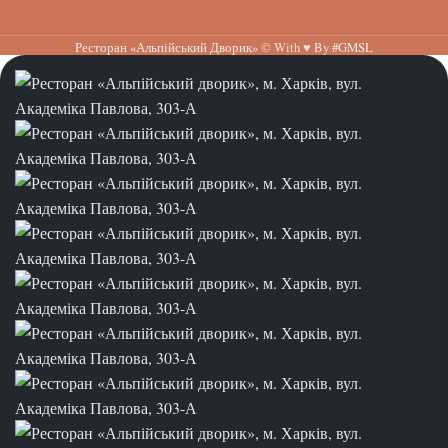
Ресторан «Альпійський Дворик»
© With ♥ By
#GMSL