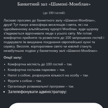
Банкетний зал «Шамоні-Монблан»
(до 100 гостей)
Ласкаво просимо до банкетного залу «Шамоні-Монблан»,
друзі! Тут панує атмосфера веселощів і свята, як і на
однойменному альпійському курорті Монблан, куди щороку
з’їжджаються відпочивати люди з усього світу. Ми готові
комфортно прийняти та розмістити до 100 запрошених гостей і
подарувати їм вишукане поєднання європейської кухні та
сервісу. Весілля, корпоративне свято чи ювілей стануть
незабутньою подією у банкетному залі «Шамоні-Монблан».
Опції залу:
Комфортна місткість до 100 гостей – так.
Комфортна гостьова парковка – так.
Напої з собою, розрахунок кількості на особу – так.
Фрукти з собою – так.
Організація розважальної програми – так.
Зателефонувати адміністратору: