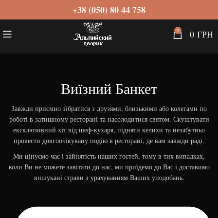
+38 (050) 80 44 758
0
0
ГРН
Виїзний Банкет
Завжди приємно зібратися з друзями, близькими або колегами по
роботі в затишному ресторані та насолодитися святом. Скуштувати
ексклюзивний хіт від шеф-кухаря, підняти келихи та незабутньо
провести довгоочікувану подію в ресторані, де вам завжди раді.
Ми цінуємо час і зайнятість наших гостей, тому в тих випадках,
коли Ви не можете завітати до нас, ми приїдемо до Вас і доставимо
вишукані страви з урахуванням Ваших уподобань.