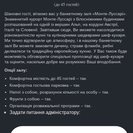
(до 45 гостей)
Шановні гості, вітаємо вас у банкетному залі «Монте-Луссарі».
Знаменитий курорт Монте-Луссарі з білосніжними будинками
розташований на одній із вершин Альп, на кордоні Австрії,
Італії та Словенії. Завітавши сюди, Ви зможете насолодитися
різноманітністю кухні та кулінарними шедеврами шеф-кухаря.
Ми точно відтворили цю атмосферу, і в нашому банкетному
залі Ви можете замовити дичину, страви фламбе, рибні
делікатеси та традиційну європейську кухню. У Вас також буде
можливість обговорити спеціальні пропозиції від шеф-кухаря
та оцінити, наскільки добре ми розуміємо Ваші вподобання.
Опції залу:
Комфортна місткість до 45 гостей – так.
Комфортна гостьова парковка – так.
Напої з собою, розрахунок кількості на особу – так.
Фрукти з собою – так.
Організація розважальної програми – так.
Задати питання адміністратору: