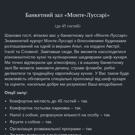
Банкетний зал «Монте-Луссарі»
(до 45 гостей)
Шановні гості, вітаємо вас у банкетному залі «Монте-Луссарі».
Знаменитий курорт Монте-Луссарі з білосніжними будинками
розташований на одній із вершин Альп, на кордоні Австрії,
Італії та Словенії. Завітавши сюди, Ви зможете насолодитися
різноманітністю кухні та кулінарними шедеврами шеф-кухаря.
Ми точно відтворили цю атмосферу, і в нашому банкетному
залі Ви можете замовити дичину, страви фламбе, рибні
делікатеси та традиційну європейську кухню. У Вас також буде
можливість обговорити спеціальні пропозиції від шеф-кухаря
та оцінити, наскільки добре ми розуміємо Ваші вподобання.
Опції залу:
Комфортна місткість до 45 гостей – так.
Комфортна гостьова парковка – так.
Напої з собою, розрахунок кількості на особу – так.
Фрукти з собою – так.
Організація розважальної програми – так.