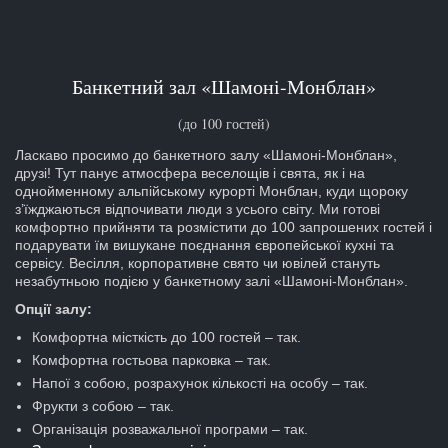
Банкетний зал «Шамоні-Монблан»
(до 100 гостей)
Ласкаво просимо до банкетного залу «Шамоні-Монблан»,
друзі! Тут панує атмосфера веселощів і свята, як і на
однойменному альпійському курорті Монблан, куди щороку
з’їжджаються відпочивати люди з усього світу. Ми готові
комфортно прийняти та розмістити до 100 запрошених гостей і
подарувати їм вишукане поєднання європейської кухні та
сервісу. Весілля, корпоративне свято чи ювілей стануть
незабутньою подією у банкетному залі «Шамоні-Монблан».
Опції залу:
Комфортна місткість до 100 гостей – так.
Комфортна гостьова парковка – так.
Напої з собою, розрахунок кількості на особу – так.
Фрукти з собою – так.
Організація розважальної програми – так.