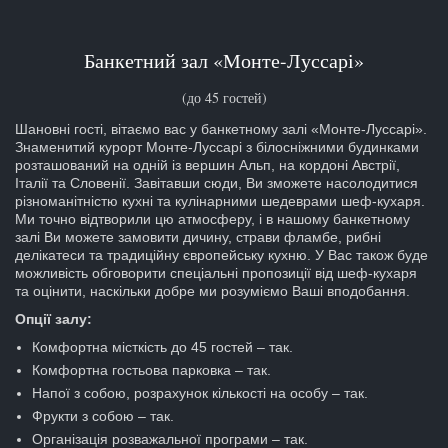
Банкетний зал «Монте-Луссарі»
(до 45 гостей)
Шановні гості, вітаємо вас у банкетному залі «Монте-Луссарі».
Знаменитий курорт Монте-Луссарі з білосніжними будинками
розташований на одній із вершин Альп, на кордоні Австрії,
Італії та Словенії. Завітавши сюди, Ви зможете насолодитися
різноманітністю кухні та кулінарними шедеврами шеф-кухаря.
Ми точно відтворили цю атмосферу, і в нашому банкетному
залі Ви можете замовити дичину, страви фламбе, рибні
делікатеси та традиційну європейську кухню. У Вас також буде
можливість обговорити спеціальні пропозиції від шеф-кухаря
та оцінити, наскільки добре ми розуміємо Ваші вподобання.
Опції залу:
Комфортна місткість до 45 гостей – так.
Комфортна гостьова парковка – так.
Напої з собою, розрахунок кількості на особу – так.
Фрукти з собою – так.
Організація розважальної програми – так.