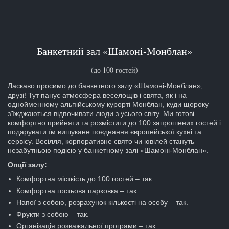
Банкетний зал «Шамоні-Монблан»
(до 100 гостей)
Ласкаво просимо до банкетного залу «Шамоні-Монблан»,
друзі! Тут панує атмосфера веселощів і свята, як і на
однойменному альпійському курорті Монблан, куди щороку
з’їжджаються відпочивати люди з усього світу. Ми готові
комфортно прийняти та розмістити до 100 запрошених гостей і
подарувати їм вишукане поєднання європейської кухні та
сервісу. Весілля, корпоративне свято чи ювілей стануть
незабутньою подією у банкетному залі «Шамоні-Монблан».
Опції залу:
Комфортна місткість до 100 гостей – так.
Комфортна гостьова парковка – так.
Напої з собою, розрахунок кількості на особу – так.
Фрукти з собою – так.
Організація розважальної програми – так.