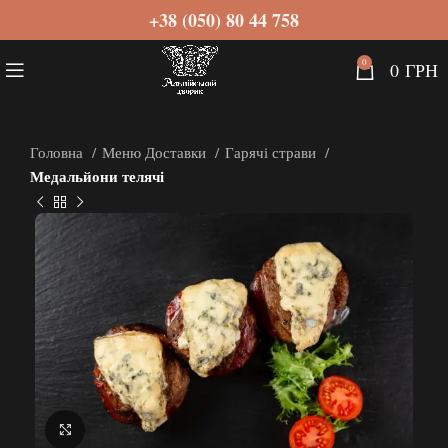
+38 (050) 80 44 758
0
0
ГРН
Головна
Меню Доставки
Гарячі страви
Медальйони телячі
Натисніть, щоб збільшити