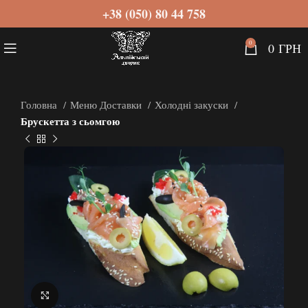
+38 (050) 80 44 758
0
0
ГРН
Головна
Меню Доставки
Холодні закуски
Брускетта з сьомгою
Натисніть, щоб збільшити