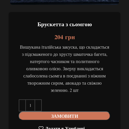
Брускетта з сьомгою
204
грн
Вишукана італійська закуска, що складається
з підсмаженого до хрусту шматочка багета,
натертого часником та политиного
оливковою олією. Зверху викладається
слабосолена сьомга в поєднанні з ніжним
творожним сиром, авокадо та свіжою
зеленню. 2 шт
ЗАМОВИТИ
Додати в Улюблені