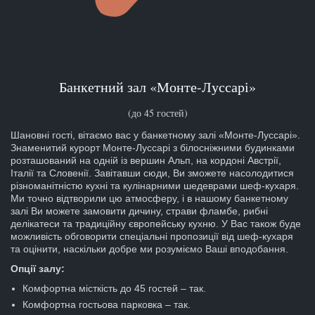
Банкетний зал «Монте-Луссарі»
(до 45 гостей)
Шановні гості, вітаємо вас у банкетному залі «Монте-Луссарі».
Знаменитий курорт Монте-Луссарі з білосніжними будинками
розташований на одній із вершин Альп, на кордоні Австрії,
Італії та Словенії. Завітавши сюди, Ви зможете насолодитися
різноманітністю кухні та кулінарними шедеврами шеф-кухаря.
Ми точно відтворили цю атмосферу, і в нашому банкетному
залі Ви можете замовити дичину, страви фламбе, рибні
делікатеси та традиційну європейську кухню. У Вас також буде
можливість обговорити спеціальні пропозиції від шеф-кухаря
та оцінити, наскільки добре ми розуміємо Ваші вподобання.
Опції залу:
Комфортна місткість до 45 гостей – так.
Комфортна гостьова парковка – так.