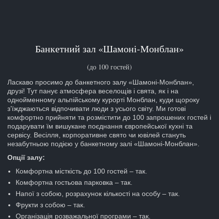
Банкетний зал «Шамоні-Монблан»
(до 100 гостей)
Ласкаво просимо до банкетного залу «Шамоні-Монблан»,
друзі! Тут панує атмосфера веселощів і свята, як і на
однойменному альпійському курорті Монблан, куди щороку
з’їжджаються відпочивати люди з усього світу. Ми готові
комфортно прийняти та розмістити до 100 запрошених гостей і
подарувати їм вишукане поєднання європейської кухні та
сервісу. Весілля, корпоративне свято чи ювілей стануть
незабутньою подією у банкетному залі «Шамоні-Монблан».
Опції залу:
Комфортна місткість до 100 гостей – так.
Комфортна гостьова парковка – так.
Напої з собою, розрахунок кількості на особу – так.
Фрукти з собою – так.
Організація розважальної програми – так.