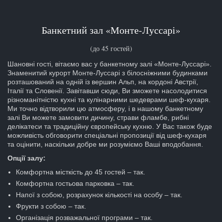
Банкетний зал «Монте-Луссарі»
(до 45 гостей)
Шановні гості, вітаємо вас у банкетному залі «Монте-Луссарі».
Знаменитий курорт Монте-Луссарі з білосніжними будинками
розташований на одній із вершин Альп, на кордоні Австрії,
Італії та Словенії. Завітавши сюди, Ви зможете насолодитися
різноманітністю кухні та кулінарними шедеврами шеф-кухаря.
Ми точно відтворили цю атмосферу, і в нашому банкетному
залі Ви можете замовити дичину, страви фламбе, рибні
делікатеси та традиційну європейську кухню. У Вас також буде
можливість обговорити спеціальні пропозиції від шеф-кухаря
та оцінити, наскільки добре ми розуміємо Ваші вподобання.
Опції залу:
Комфортна місткість до 45 гостей – так.
Комфортна гостьова парковка – так.
Напої з собою, розрахунок кількості на особу – так.
Фрукти з собою – так.
Організація розважальної програми – так.