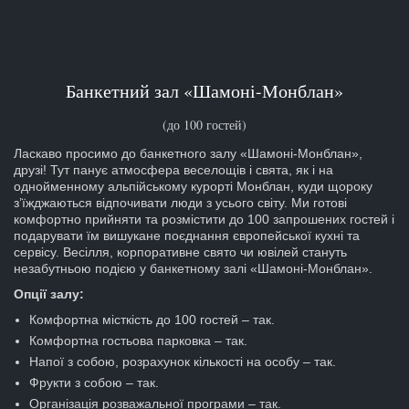
Банкетний зал «Шамоні-Монблан»
(до 100 гостей)
Ласкаво просимо до банкетного залу «Шамоні-Монблан»,
друзі! Тут панує атмосфера веселощів і свята, як і на
однойменному альпійському курорті Монблан, куди щороку
з’їжджаються відпочивати люди з усього світу. Ми готові
комфортно прийняти та розмістити до 100 запрошених гостей і
подарувати їм вишукане поєднання європейської кухні та
сервісу. Весілля, корпоративне свято чи ювілей стануть
незабутньою подією у банкетному залі «Шамоні-Монблан».
Опції залу:
Комфортна місткість до 100 гостей – так.
Комфортна гостьова парковка – так.
Напої з собою, розрахунок кількості на особу – так.
Фрукти з собою – так.
Організація розважальної програми – так.