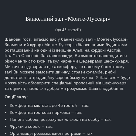
Банкетний зал «Монте-Луссарі»
(до 45 гостей)
Шановні гості, вітаємо вас у банкетному залі «Монте-Луссарі».
Знаменитий курорт Монте-Луссарі з білосніжними будинками
розташований на одній із вершин Альп, на кордоні Австрії,
Італії та Словенії. Завітавши сюди, Ви зможете насолодитися
різноманітністю кухні та кулінарними шедеврами шеф-кухаря.
Ми точно відтворили цю атмосферу, і в нашому банкетному
залі Ви можете замовити дичину, страви фламбе, рибні
делікатеси та традиційну європейську кухню. У Вас також буде
можливість обговорити спеціальні пропозиції від шеф-кухаря
та оцінити, наскільки добре ми розуміємо Ваші вподобання.
Опції залу:
Комфортна місткість до 45 гостей – так.
Комфортна гостьова парковка – так.
Напої з собою, розрахунок кількості на особу – так.
Фрукти з собою – так.
Організація розважальної програми – так.