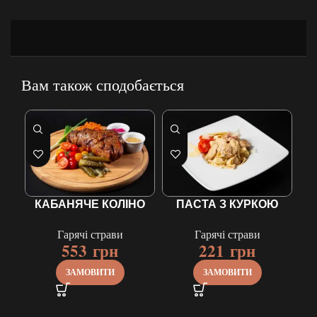
Вам також сподобається
КАБАНЯЧЕ КОЛІНО
ПАСТА З КУРКОЮ
С
Гарячі страви
Гарячі страви
553
грн
221
грн
ЗАМОВИТИ
ЗАМОВИТИ